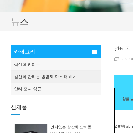
뉴스
안티몬 
카테고리
2020-0
삼산화 안티몬
삼산화 안티몬 방염제 마스터 배치
안티 모니 잉곳
상품
신제품
2 #
锑
sb 
먼지없는 삼산화 안티몬