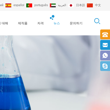
кий
español
português
العربية
日本語
中文
 대해
제작품
자격
뉴스
문의하기