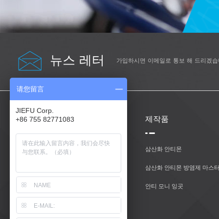
뉴스 레터
가입하시면 이메일로 통보 해 드리겠습
请您留言
JIEFU Corp.
도움이 필요하다
제작품
+86 755 82771083
집
삼산화 안티몬
제작품
삼산화 안티몬 방염제 마스터
우리에 대해
안티 모니 잉곳
문의하기