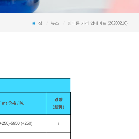
집
/
뉴스
/
안티몬 가격 업데이트 (20200210)
경향
 mt
价格
/
吨
（趋势）
+250)-5950 (+250)
↑