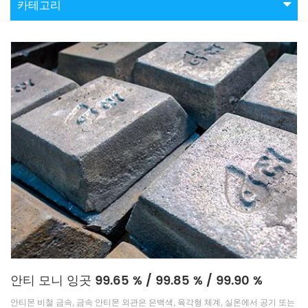
카테고리
안티 모니 잉곳 99.65 % / 99.85 % / 99.90 %
안티몬 비철 금속, 금속 안티몬 외관은 은백색, 육각형 체계, 실온에서 공기 또는