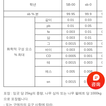
학년
SB-00
sb-0
sb
sb % 분
99.95
99.9
99
같이
0.01
0.03
0.
pb
0.01
0.05
0
fe
0.003
0.01
0.
삼
0.003
0.01
0.
그
0.0015
0.003
0.
화학적 구성 요소
바이
0.003
0.005
0.
%
최대
CD
0.0005
0.001
0.
테
0.0015
0.003
0.
에스
0.005
0.008
0.
sn
0.0015
0.003
0.
포장 : 잉곳 당 25kg의 중량, 나무 상자 또는 나무 팔레트 당 1000kg
으로 포장됩니다.
- 또는 구매자의 요구 사항에 따라.