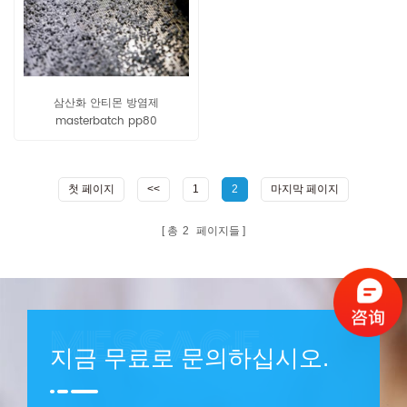
삼산화 안티몬 방염제
masterbatch pp80
첫 페이지
<<
1
2
마지막 페이지
총
2
페이지들
지금 무료로 문의하십시오.