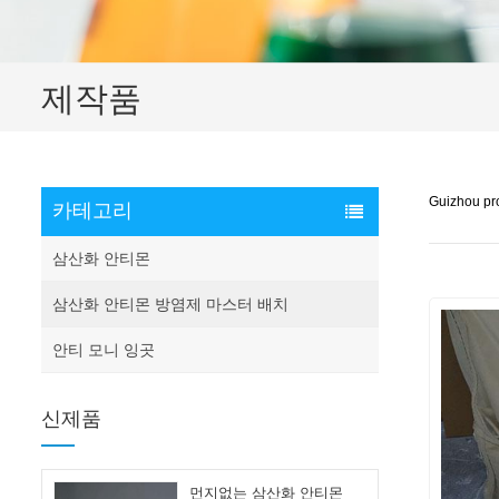
제작품
Guizhou pro
카테고리
삼산화 안티몬
삼산화 안티몬 방염제 마스터 배치
안티 모니 잉곳
신제품
먼지없는 삼산화 안티몬