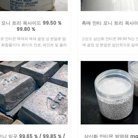
 모니 트리 옥사이드 99.50 %
촉매 안티 모니 트리 옥사이드
99.80 %
로 안티몬 백색의 백색 결정 성 분말로 알
고순도 삼산화 안티몬 99.90 %는
 화합물이다. 화이트 안료, 페인트 및 플라
색 결정 성 분말로 일반적으로 알
로 안료 및 난연제의 역할을 재생할 수 있습
입니다. 폴리 에스테르의 축합 중
니다.
다.
니 잉곳 99.65 % / 99.85 % /
삼산화 안티몬 방염제 mast