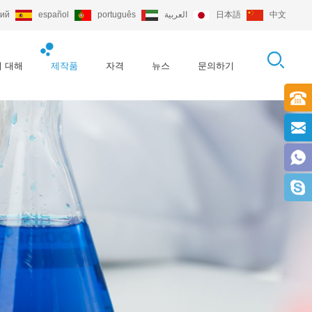
кий
español
português
العربية
日本語
中文
 대해
제작품
자격
뉴스
문의하기