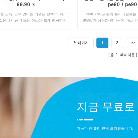
99.90 %
pe80 / pe90
철 금속, 금속 안티몬 외관은 은백색, 육각
pe80 / 90은 펠렛 폴리에틸렌
 실온에서 공기 또는 산소와 쉽게 반응하지
80/90 % 삼산화 안티몬의 마스터
. 물에 녹지 않으며 일반적으로 산과 반응
있습니다 사출 성형 및 압출 (필름)
하지 않습니다.
에서 뛰어난 분산.
첫 페이지
1
2
>>
총
2
페이지들
지금 무료로
가능한 한 빨리 연락 드리겠습니다.