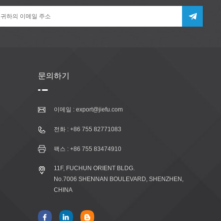
문의하기
이메일 :
export@jiefu.com
전화 :
+86 755 82771083
팩스 : +86 755 83474910
11F, FUCHUN ORIENT BLDG.
No.7006 SHENNAN BOULEVARD, SHENZHEN,
CHINA