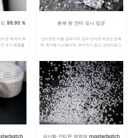
 99.90 %
분쇄 된 안티 모니 잉곳
 안티몬 백색의 백
안티몬은 비철 금속이며, 금속 안티몬 외관은 은백
려진 무기 화합물
색, 육각형 시스템이며, 부서지기 쉽고, 연성이없고,
합 촉매로 사용된
연성이 없다. 실온에서 공기 또는 산소와 반응하기
쉽지 않고 물에 불용성이며 일반적으로 산과 반응하
지 않습니다.
erbatch
삼산화 안티몬 방염제 masterbatch