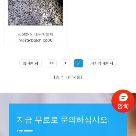
삼산화 안티몬 방염제
masterbatch pp80
첫 페이지
<<
1
2
마지막 페이지
총
2
페이지들
지금 무료로 문의하십시오.