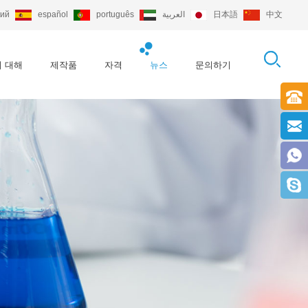
кий
español
português
العربية
日本語
中文
 대해
제작품
자격
뉴스
문의하기