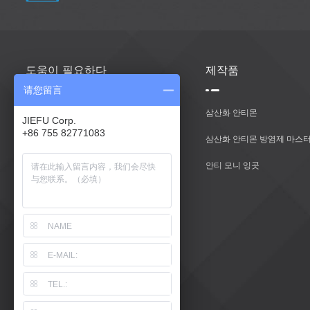
도움이 필요하다
제작품
请您留言
집
삼산화 안티몬
JIEFU Corp.
+86 755 82771083
제작품
삼산화 안티몬 방염제 마스터
우리에 대해
안티 모니 잉곳
문의하기
블로그
사이트 맵
Xml