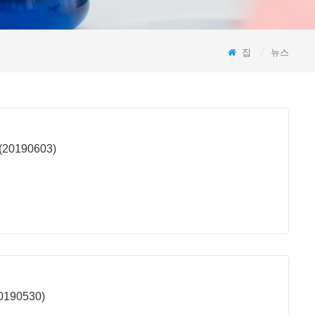
집
/
뉴스
0190603)
90530)