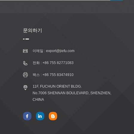
문의하기
이메일 :
export@jiefu.com
전화 :
+86 755 82771083
팩스 : +86 755 83474910
11F, FUCHUN ORIENT BLDG.
No.7006 SHENNAN BOULEVARD, SHENZHEN,
CHINA